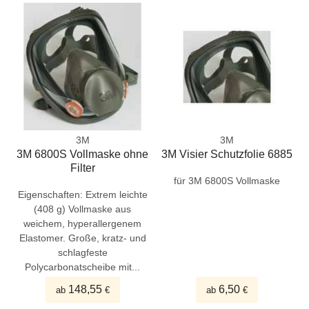
3M
3M
3M 6800S Vollmaske ohne
3M Visier Schutzfolie 6885
Filter
für 3M 6800S Vollmaske
Eigenschaften: Extrem leichte
(408 g) Vollmaske aus
weichem, hyperallergenem
Elastomer. Große, kratz- und
schlagfeste
Polycarbonatscheibe mit...
148,55
6,50
ab
€
ab
€