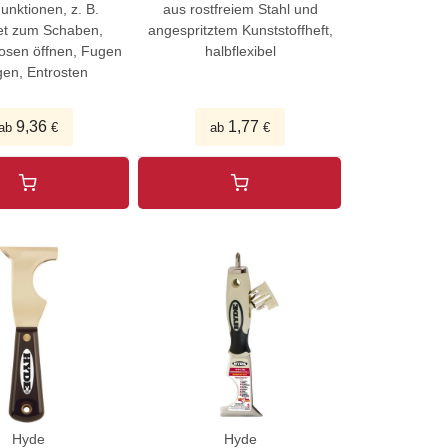
Funktionen, z. B.
aus rostfreiem Stahl und
et zum Schaben,
angespritztem Kunststoffheft,
osen öffnen, Fugen
halbflexibel
gen, Entrosten
9,36
1,77
ab
€
ab
€
Hyde
Hyde