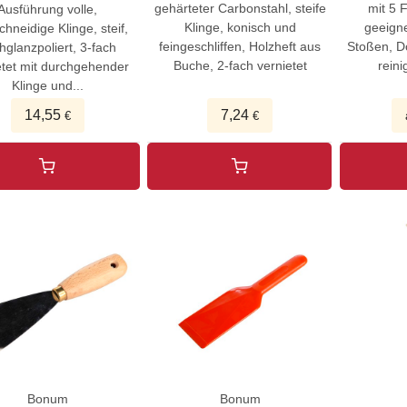
gehärteter Carbonstahl, steife
mit 5 
Ausführung volle,
Klinge, konisch und
geeign
chneidige Klinge, steif,
feingeschliffen, Holzheft aus
Stoßen, D
hglanzpoliert, 3-fach
Buche, 2-fach vernietet
reini
etet mit durchgehender
Klinge und...
14,55
7,24
€
€
Bonum
Bonum