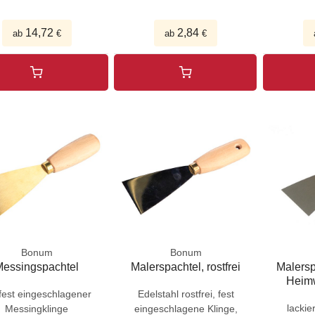
14,72
2,84
ab
€
ab
€
Bonum
Bonum
Messingspachtel
Malerspachtel, rostfrei
Malersp
Heimw
 fest eingeschlagener
Edelstahl rostfrei, fest
lackier
Messingklinge
eingeschlagene Klinge,