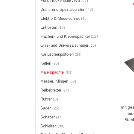
Putz/Trockenbau/VWS
(67)
Draht- und Spezialbürsten
(42)
Elektro & Messtechnik
(45)
Entrosten
(10)
Flächen- und Kleberspachtel
(124)
Glas- und Universalschaber
(15)
Kartuschenpistolen
(24)
Kellen
(98)
Malerspachtel
(63)
Messer, Klingen
(52)
Reibebretter
(24)
Rührer
(14)
mit ge
Sägen
(25)
bi
Schaber
(47)
Stahl
Schleifen
(99)