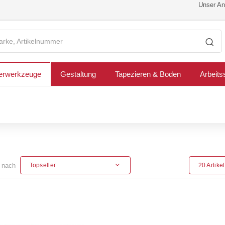
Unser Ang
erwerkzeuge
Gestaltung
Tapezieren & Boden
Arbeits
n nach
Topseller
20 Artike