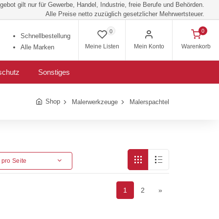
ebot gilt nur für Gewerbe, Handel, Industrie, freie Berufe und Behörden.
Alle Preise netto zuzüglich gesetzlicher Mehrwertsteuer.
0
0
Schnellbestellung
Meine Listen
Mein Konto
Warenkorb
Alle Marken
schutz
Sonstiges
Shop
Malerwerkzeuge
Malerspachtel
l pro Seite
1
2
»