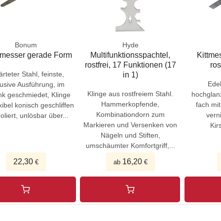
Bonum
Hyde
tmesser gerade Form
Multifunktionsspachtel,
Kittme
rostfrei, 17 Funktionen (17
ros
rteter Stahl, feinste,
in 1)
Edel
lusive Ausführung, im
Klinge aus rostfreiem Stahl.
hochglanz
k geschmiedet, Klinge
Hammerkopfende,
fach mi
xibel konisch geschliffen
Kombinationdorn zum
vern
oliert, unlösbar über...
Markieren und Versenken von
Kir
Nägeln und Stiften,
umschäumter Komfortgriff,...
22,30
16,20
€
ab
€