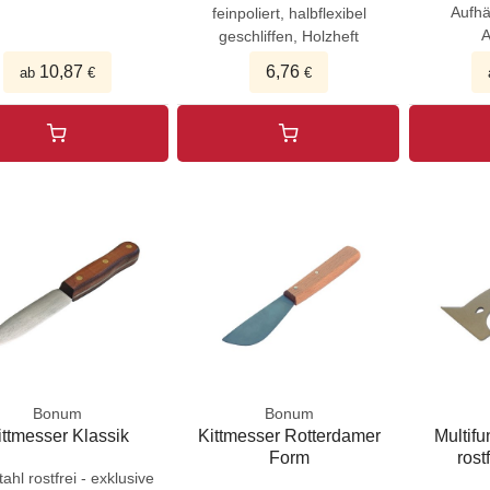
Aufhä
feinpoliert, halbflexibel
A
geschliffen, Holzheft
10,87
6,76
ab
€
€
Bonum
Bonum
ittmesser Klassik
Kittmesser Rotterdamer
Multifu
Form
rost
ahl rostfrei - exklusive