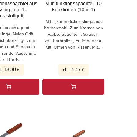
tionsspachtel aus
Multifunktionsspachtel, 10
sing, 5 in 1,
Funktionen (10 in 1)
ststoffgriff
Mit 1,7 mm dicker Klinge aus
funkenschlagende
Karbonstahl. Zum Kratzen von
linge. Nylon Griff.
Farbe, Spachteln, Säubern
Schaberklinge zum
von Farbrollen, Entfernen von
rnen und Spachteln.
Kitt, Öffnen von Rissen. Mit...
r runder Ausschnitt
fernt Farbe...
18,30
14,47
ab
€
ab
€