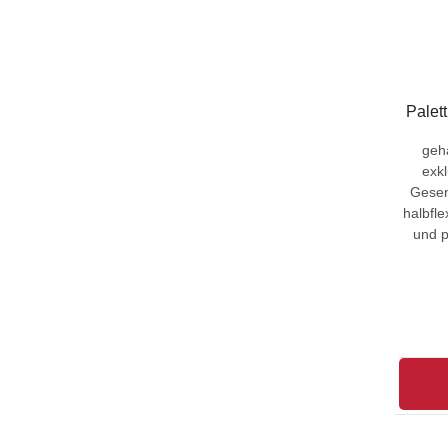
Palet
gehä
exk
Gesen
halbfle
und p