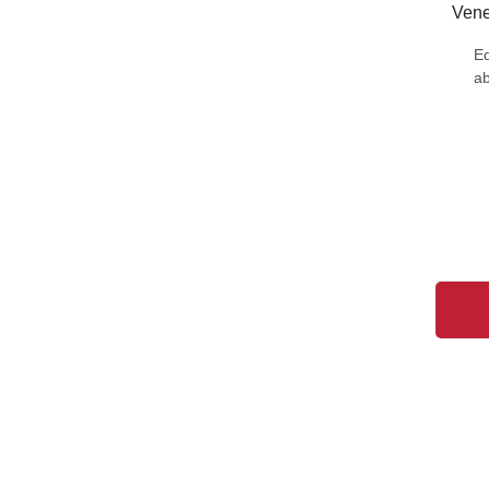
Vene
Ed
a