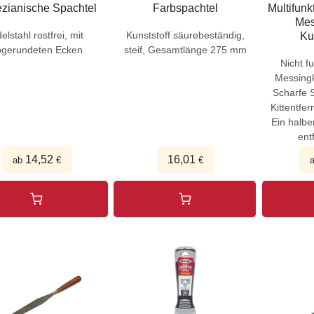
zianische Spachtel
Farbspachtel
Multifunk
Mes
elstahl rostfrei, mit
Kunststoff säurebeständig,
Kun
bgerundeten Ecken
steif, Gesamtlänge 275 mm
Nicht 
Messingk
Scharfe 
Kittentfe
Ein halbe
ent
14,52
16,01
ab
€
€