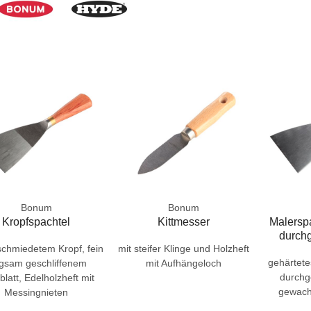
Bonum
Bonum
Kropfspachtel
Kittmesser
Malersp
durch
schmiedetem Kropf, fein
mit steifer Klinge und Holzheft
gehärtetes
egsam geschliffenem
mit Aufhängeloch
durchg
blatt, Edelholzheft mit
gewach
Messingnieten