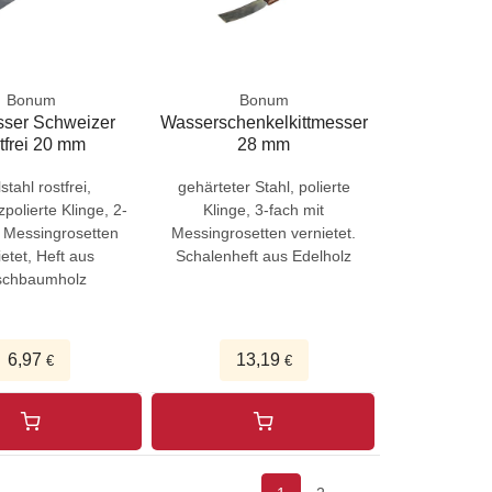
Bonum
Bonum
sser Schweizer
Wasserschenkelkittmesser
tfrei 20 mm
28 mm
stahl rostfrei,
gehärteter Stahl, polierte
polierte Klinge, 2-
Klinge, 3-fach mit
t Messingrosetten
Messingrosetten vernietet.
ietet, Heft aus
Schalenheft aus Edelholz
schbaumholz
6,97
13,19
€
€