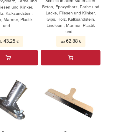
Schleift in allen Materialien:
oxydharz, Farbe und
Beton, Epoxydharz, Farbe und
iesen und Klinker,
Lacke, Fliesen und Klinker,
lz, Kalksandstein,
Gips, Holz, Kalksandstein,
, Marmor, Plastik
Linoleum, Marmor, Plastik
und...
und...
43,25
62,88
ab
€
ab
€