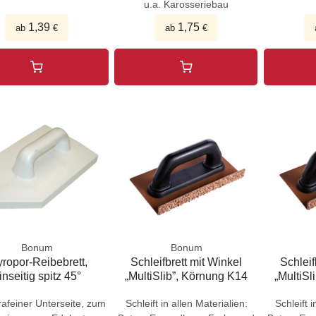
u.a. Karosseriebau
1,39
1,75
ab
€
ab
€
Bonum
Bonum
yropor-Reibebrett,
Schleifbrett mit Winkel
Schleif
inseitig spitz 45°
„MultiSlib”, Körnung K14
„MultiSl
rafeiner Unterseite, zum
Schleift in allen Materialien:
Schleift i