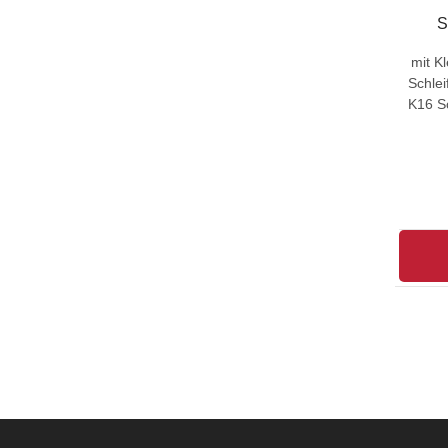
S
mit K
Schle
K16 Sc