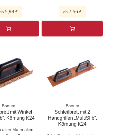
5,98
7,56
ab
€
ab
€
Bonum
Bonum
brett mit Winkel
Schleifbrett mit 2
ib”, Körnung K24
Handgriffen „MultiSlib”,
Körnung K24
n allen Materialien: