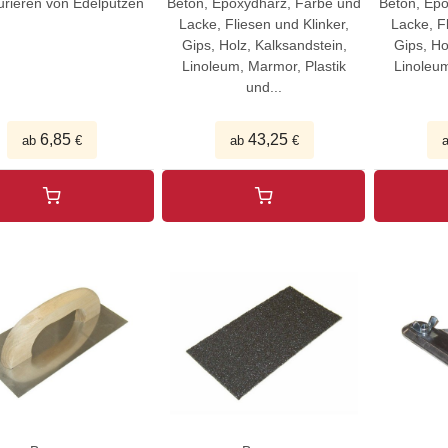
urieren von Edelputzen
Beton, Epoxydharz, Farbe und
Beton, Ep
Lacke, Fliesen und Klinker,
Lacke, Fl
Gips, Holz, Kalksandstein,
Gips, Ho
Linoleum, Marmor, Plastik
Linoleum
und...
6,85
43,25
ab
€
ab
€