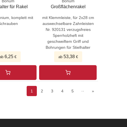
Bonum
Bonum
alter für Rakel
Großflächenrakel
nium, komplett mit
mit Klemmleiste, für 2x28 cm
Schrauben
auswechselbare Zahnleisten
Nr. 920131 verzugsfreies
Sperrholzheft mit
geschweiftem Griff und
Bohrungen für Stielhalter
6,25
53,38
ab
€
ab
€
1
2
3
4
5
··
»