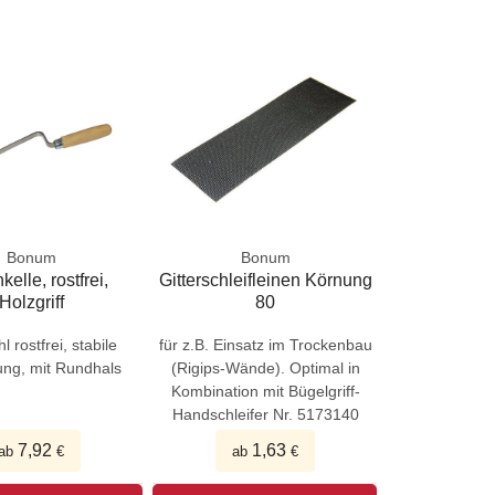
Bonum
Bonum
elle, rostfrei,
Gitterschleifleinen Körnung
Holzgriff
80
l rostfrei, stabile
für z.B. Einsatz im Trockenbau
ung, mit Rundhals
(Rigips-Wände). Optimal in
Kombination mit Bügelgriff-
Handschleifer Nr. 5173140
7,92
1,63
ab
€
ab
€