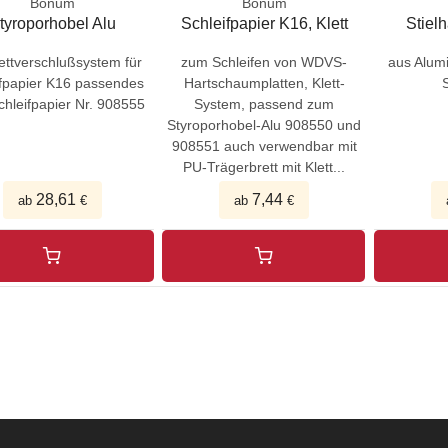
Bonum
Bonum
tyroporhobel Alu
Schleifpapier K16, Klett
Stielh
lettverschlußsystem für
zum Schleifen von WDVS-
aus Alumi
ifpapier K16 passendes
Hartschaumplatten, Klett-
hleifpapier Nr. 908555
System, passend zum
Styroporhobel-Alu 908550 und
908551 auch verwendbar mit
PU-Trägerbrett mit Klett...
28,61
7,44
ab
€
ab
€