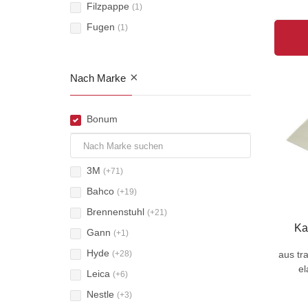
Filzpappe
(1)
Fugen
(1)
Gerätekoffer
(1)
Handfeger
(1)
×
Nach Marke
Messer und Zubehör
(2)
Heizkörperdrahtbürste
(1)
Bonum
Kehlnahtbürste
(1)
Pinselbürste
(1)
3M
Plattenträger
(+71)
(1)
Bahco
Schere
(+19)
(1)
Brennenstuhl
Stahldrahtbesen
(+21)
(1)
Ka
Gann
Stahldrathandfeger
(+1)
(1)
Hyde
Stahldratschrubber
aus tr
(+28)
(1)
el
Leica
Strech-Folie
(+6)
(1)
Nestle
Säge
(+3)
(1)