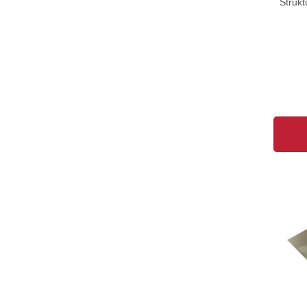
Strukt
Gerüstschutz-Netz
(3)
Malerabdeckvlies
(3)
Müllsack
(3)
Rundbürste
(3)
Schleifbrett
(3)
Stoßscharre
(3)
Baufolie
(2)
Eimer
(2)
Fassadendrahtbürste
(2)
Gerüstbinder
(2)
Wurzelbürste
(1)