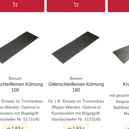
Bonum
Bonum
schleifleinen Körnung
Gitterschleifleinen Körnung
Kr
100
180
mit geschm
B. Einsatz im Trockenbau
für z.B. Einsatz im Trockenbau
biegsa
ps-Wände). Optimal in
(Rigips-Wände). Optimal in
Stahlblat
nation mit Bügelgriff-
Kombination mit Bügelgriff-
Me
schleifer Nr. 5173140
Handschleifer Nr. 5173140
1,63
1,63
ab
€
ab
€