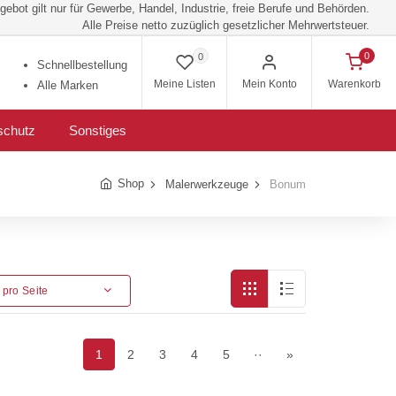
ebot gilt nur für Gewerbe, Handel, Industrie, freie Berufe und Behörden.
Alle Preise netto zuzüglich gesetzlicher Mehrwertsteuer.
0
0
Schnellbestellung
Meine Listen
Mein Konto
Warenkorb
Alle Marken
schutz
Sonstiges
Shop
Malerwerkzeuge
Bonum
l pro Seite
1
2
3
4
5
··
»