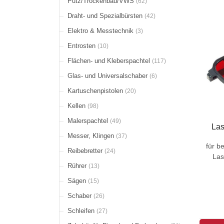
Putz/Trockenbau/VWS
(62)
Draht- und Spezialbürsten
(42)
Elektro & Messtechnik
(3)
Entrosten
(10)
Flächen- und Kleberspachtel
(117)
Glas- und Universalschaber
(6)
Kartuschenpistolen
(20)
Kellen
(98)
Malerspachtel
(49)
Las
Messer, Klingen
(37)
für b
Reibebretter
(24)
Las
Rührer
(13)
Sägen
(15)
Schaber
(26)
Schleifen
(27)