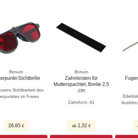
Bonum
Bonum
erpunkt-Sichtbrille
Zahnleisten für
Fugenk
Mutterspachtel, Breite 2,5
essere Sichtbarkeit des
cm
Edelstah
erpunktes im Freien
Zahnform: A1
Ausführ
26,65
1,32
€
ab
€