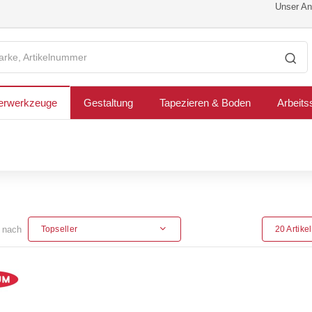
Unser Ang
erwerkzeuge
Gestaltung
Tapezieren & Boden
Arbeits
n nach
Topseller
20 Artike