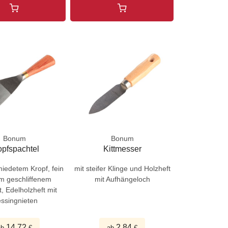
Bonum
Bonum
opfspachtel
Kittmesser
iedetem Kropf, fein
mit steifer Klinge und Holzheft
m geschliffenem
mit Aufhängeloch
t, Edelholzheft mit
ssingnieten
14,72
2,84
ab
€
ab
€