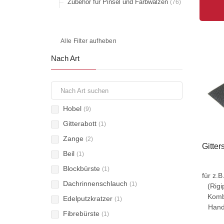
Zubehör für Pinsel und Farbwalzen
(76)
Alle Filter aufheben
Nach Art
Hobel
(9)
Gitterabott
(1)
Zange
(2)
Gitter
Beil
(1)
Blockbürste
(1)
für z.
Dachrinnenschlauch
(1)
(Rigi
Kombi
Edelputzkratzer
(1)
Hand
Fibrebürste
(1)