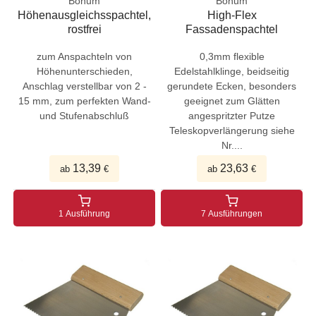
Bonum
Bonum
Höhenausgleichsspachtel,
High-Flex
rostfrei
Fassadenspachtel
zum Anspachteln von
0,3mm flexible
Höhenunterschieden,
Edelstahlklinge, beidseitig
Anschlag verstellbar von 2 -
gerundete Ecken, besonders
15 mm, zum perfekten Wand-
geeignet zum Glätten
und Stufenabschluß
angespritzter Putze
Teleskopverlängerung siehe
Nr....
13,39
23,63
ab
€
ab
€
1 Ausführung
7 Ausführungen