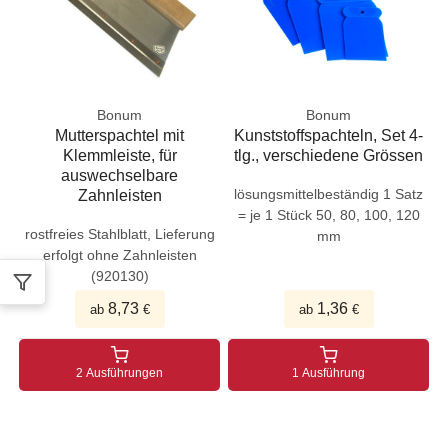
Bonum
Bonum
Mutterspachtel mit
Kunststoffspachteln, Set 4-
Klemmleiste, für
tlg., verschiedene Grössen
auswechselbare
lösungsmittelbeständig 1 Satz
Zahnleisten
= je 1 Stück 50, 80, 100, 120
rostfreies Stahlblatt, Lieferung
mm
erfolgt ohne Zahnleisten
(920130)
8,73
1,36
ab
€
ab
€
2 Ausführungen
1 Ausführung