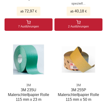
speziell...
72,97
40,18
ab
€
ab
€
7 Ausführungen
2 Ausführungen
3M
3M
3M 235U
3M 255P
Malerschleifpapier Rolle
Malerschleifpapier Rolle
115 mm x 23 m
115 mm x 50 m