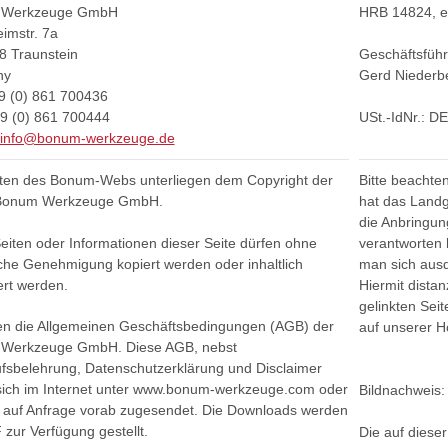
 Werkzeuge GmbH
HRB 14824, ei
eimstr. 7a
8 Traunstein
Geschäftsführ
ny
Gerd Niederbe
49 (0) 861 700436
9 (0) 861 700444
USt.-IdNr.: D
info@bonum-werkzeuge.de
iten des Bonum-Webs unterliegen dem Copyright der
Bitte beachte
Bonum Werkzeuge GmbH.
hat das Landg
die Anbringung
eiten oder Informationen dieser Seite dürfen ohne
verantworten 
liche Genehmigung kopiert werden oder inhaltlich
man sich ausdr
rt werden.
Hiermit distan
gelinkten Seit
en die Allgemeinen Geschäftsbedingungen (AGB) der
auf unserer 
Werkzeuge GmbH. Diese AGB, nebst
fsbelehrung, Datenschutzerklärung und Disclaimer
sich im Internet unter www.bonum-werkzeuge.com oder
Bildnachweis:
 auf Anfrage vorab zugesendet. Die Downloads werden
 zur Verfügung gestellt.
Die auf diese