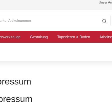
Unser Ang
erwerkzeuge
Gestaltung
Tapezieren & Boden
Arbeits
pressum
pressum