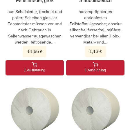
Fensterleder, groß
Staubbindetuch
aus Schafsleder, trocknet und
harzimprägniertes
poliert Scheiben glasklar
abriebfestes
Fensterleder müssen vor und
Zellstoffmullgewebe; absolut
nach Gebrauch in
silikonfrei fusselfrei, reißfest,
Seifenwasser ausgewaschen
verwendbar bei allen Holz-,
werden, fettlösende...
Metall- und...
11,66
1,13
€
€
1 Ausführung
1 Ausführung