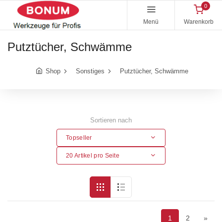
0
Menü
Warenkorb
Putztücher, Schwämme
Shop
Sonstiges
Putztücher, Schwämme
Sortieren nach
Topseller
20 Artikel pro Seite
1
2
»