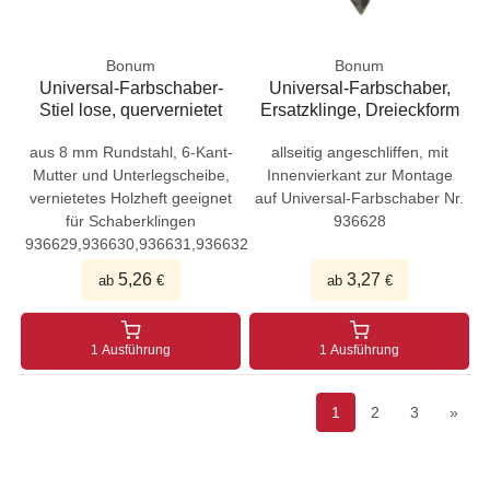
Bonum
Bonum
Universal-Farbschaber-
Universal-Farbschaber,
Stiel lose, quervernietet
Ersatzklinge, Dreieckform
aus 8 mm Rundstahl, 6-Kant-
allseitig angeschliffen, mit
Mutter und Unterlegscheibe,
Innenvierkant zur Montage
vernietetes Holzheft geeignet
auf Universal-Farbschaber Nr.
für Schaberklingen
936628
936629,936630,936631,936632
5,26
3,27
ab
€
ab
€
1 Ausführung
1 Ausführung
1
2
3
»