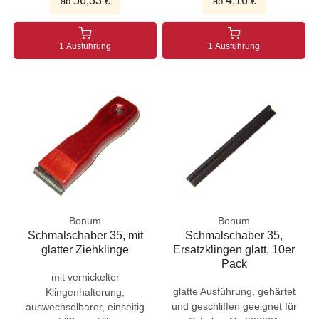
56,33
4,16
ab
€
ab
€
1 Ausführung
1 Ausführung
Bonum
Bonum
Schmalschaber 35, mit
Schmalschaber 35,
glatter Ziehklinge
Ersatzklingen glatt, 10er
Pack
mit vernickelter
glatte Ausführung, gehärtet
Klingenhalterung,
und geschliffen geeignet für
auswechselbarer, einseitig