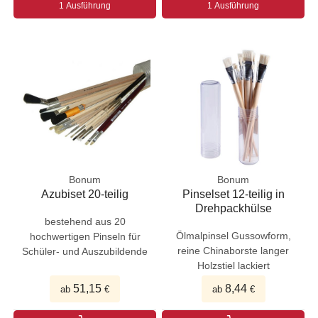
1 Ausführung
1 Ausführung
Bonum
Bonum
Azubiset 20-teilig
Pinselset 12-teilig in
Drehpackhülse
bestehend aus 20
Ölmalpinsel Gussowform,
hochwertigen Pinseln für
reine Chinaborste langer
Schüler- und Auszubildende
Holzstiel lackiert
51,15
8,44
ab
€
ab
€