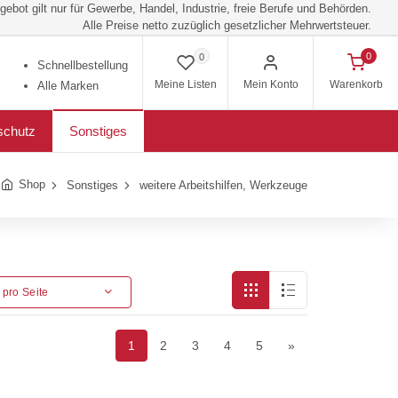
ebot gilt nur für Gewerbe, Handel, Industrie, freie Berufe und Behörden.
Alle Preise netto zuzüglich gesetzlicher Mehrwertsteuer.
0
0
Schnellbestellung
Meine Listen
Mein Konto
Warenkorb
Alle Marken
schutz
Sonstiges
Shop
Sonstiges
weitere Arbeitshilfen, Werkzeuge
l pro Seite
1
2
3
4
5
»