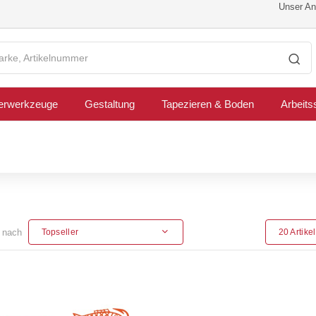
Unser Ang
erwerkzeuge
Gestaltung
Tapezieren & Boden
Arbeits
n nach
Topseller
20 Artike