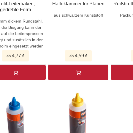
rofil-Leiterhaken,
Halteklammer für Planen
Reißbrett
gedrehte Form
aus schwarzem Kunststoff
Packun
 mm dickem Rundstahl,
 die Biegung kann der
auf die Leitersprossen
t und zusätzlich in den
olm eingesetzt werden
4,77
4,59
ab
€
ab
€