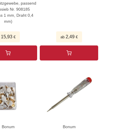
ützgewebe, passend
bsieb Nr. 908185
ss 1 mm, Draht 0,4
mm)
15,93
2,49
€
ab
€
Bonum
Bonum