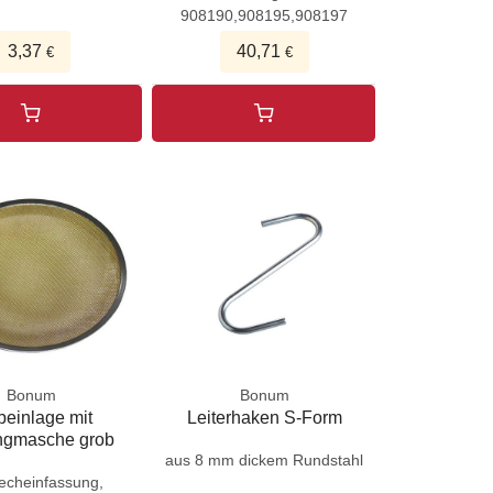
908190,908195,908197
3,37
40,71
€
€
Bonum
Bonum
beinlage mit
Leiterhaken S-Form
ngmasche grob
aus 8 mm dickem Rundstahl
lecheinfassung,