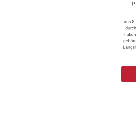
P
aus 8
durch
Haken 
gehäng
Längsh