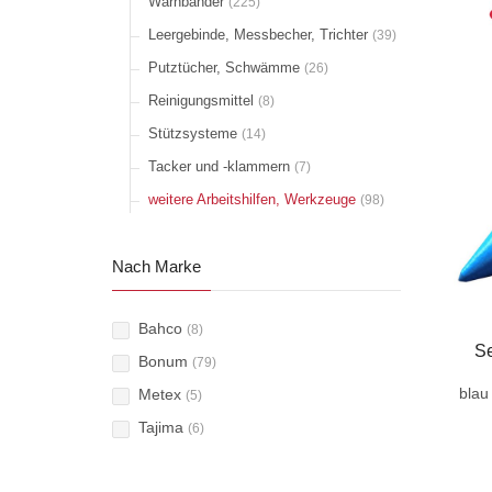
Warnbänder
(225)
Leergebinde, Messbecher, Trichter
(39)
Putztücher, Schwämme
(26)
Reinigungsmittel
(8)
Stützsysteme
(14)
Tacker und -klammern
(7)
weitere Arbeitshilfen, Werkzeuge
(98)
Nach Marke
Bahco
(8)
Se
Bonum
(79)
blau
Metex
(5)
Tajima
(6)