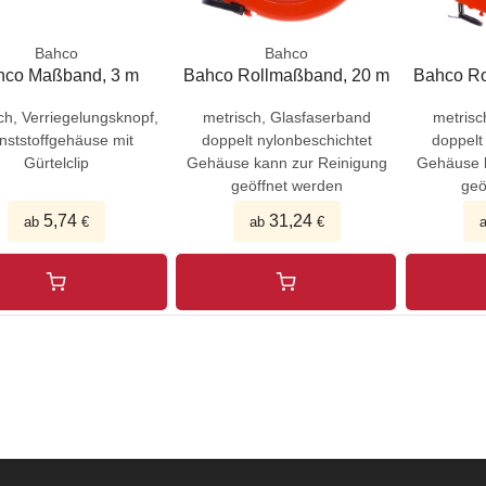
Bahco
Bahco
hco Maßband, 3 m
Bahco Rollmaßband, 20 m
Bahco Ro
ch, Verriegelungsknopf,
metrisch, Glasfaserband
metrisc
nststoffgehäuse mit
doppelt nylonbeschichtet
doppelt
Gürtelclip
Gehäuse kann zur Reinigung
Gehäuse k
geöffnet werden
geö
5,74
31,24
ab
€
ab
€