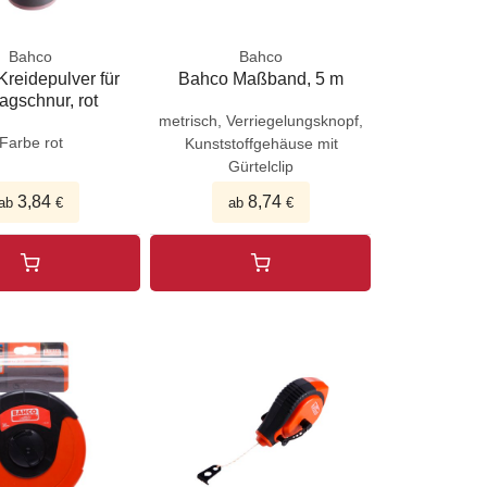
Bahco
Bahco
reidepulver für
Bahco Maßband, 5 m
agschnur, rot
metrisch, Verriegelungsknopf,
Farbe rot
Kunststoffgehäuse mit
Gürtelclip
3,84
8,74
ab
€
ab
€