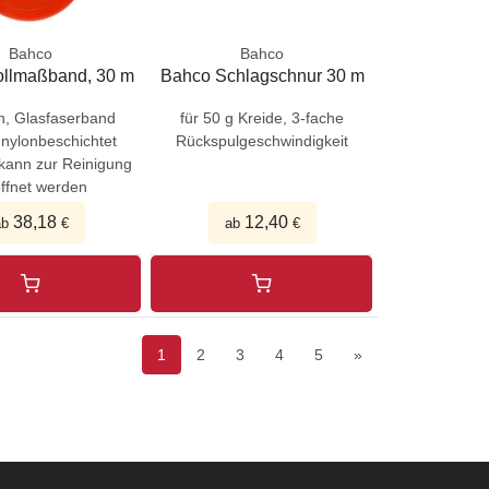
Bahco
Bahco
llmaßband, 30 m
Bahco Schlagschnur 30 m
h, Glasfaserband
für 50 g Kreide, 3-fache
 nylonbeschichtet
Rückspulgeschwindigkeit
ann zur Reinigung
ffnet werden
38,18
12,40
ab
€
ab
€
1
2
3
4
5
»