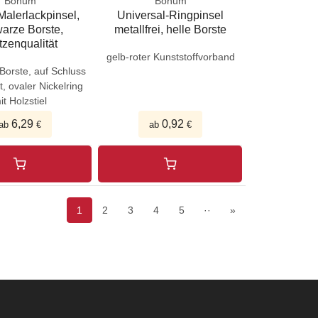
Bonum
Bonum
Malerlackpinsel,
Universal-Ringpinsel
arze Borste,
metallfrei, helle Borste
tzenqualität
gelb-roter Kunststoffvorband
Borste, auf Schluss
t, ovaler Nickelring
it Holzstiel
6,29
0,92
ab
€
ab
€
1
2
3
4
5
··
»