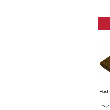
Breitpinsel
(1)
Durchlaufpinsel
(1)
Heißleimpinsel
(1)
Kaltleimpinsel
(1)
Pinselbox
(1)
Schaumstoffpinsel
(1)
Bürste
(4)
Abstauber
(4)
Ringpinsel
(47)
Strichzieher
(15)
Aquarellpinsel
(27)
Flächenstreicher
(26)
Fläch
Heizkörperpinsel
(21)
Gussowpinsel
(19)
Polye
Plattpinsel
(19)