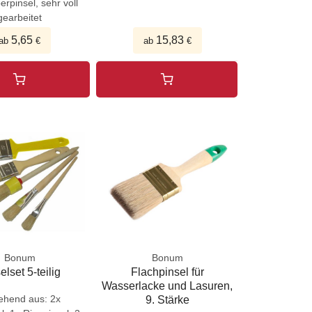
erpinsel, sehr voll
gearbeitet
5,65
15,83
ab
€
ab
€
Bonum
Bonum
elset 5-teilig
Flachpinsel für
Wasserlacke und Lasuren,
ehend aus: 2x
9. Stärke