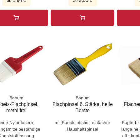
1,94
2,03
ab
€
ab
€
Bonum
Bonum
beiz-Flachpinsel,
Flachpinsel 6. Stärke, helle
Flächen
metallfrei
Borste
reine Nylonfasern,
mit Kunststoffstiel, einfacher
Kupferble
ungsmittelbeständige
Haushaltspinsel
lange hel
Kunststofffassung
eff., kup