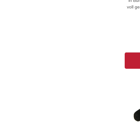
in Bü
voll ge