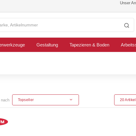
Unser Ang
erwerkzeuge
Gestaltung
Tapezieren & Boden
Arbeits
n nach
Topseller
20 Artike