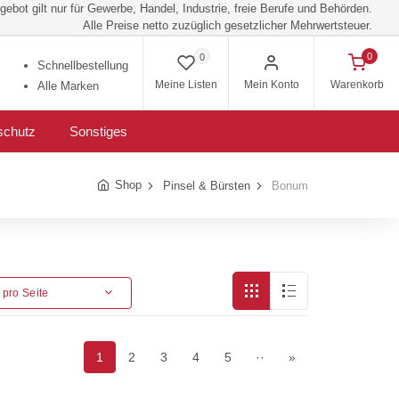
ebot gilt nur für Gewerbe, Handel, Industrie, freie Berufe und Behörden.
Alle Preise netto zuzüglich gesetzlicher Mehrwertsteuer.
0
0
Schnellbestellung
Meine Listen
Mein Konto
Warenkorb
Alle Marken
schutz
Sonstiges
Shop
Pinsel & Bürsten
Bonum
l pro Seite
1
2
3
4
5
··
»