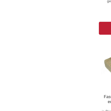
ge
Lackierpinsel
(17)
Vertreiber
(17)
Fassadenpinsel
(15)
Schablonierpinsel
(14)
Fensterpinsel
(5)
Pinselset
(12)
Schrägstrichzieher
(12)
Deckenbürste
(10)
Winkelpinsel
(10)
Besen
(9)
Modler
(9)
Plakatschreiber
(8)
Ölmalpinsel
(8)
Fas
Emaillelack-Pinsel
e
(6)
Schläger
(1)