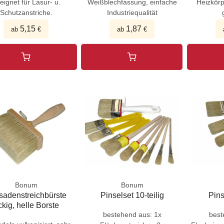
eignet für Lasur- u.
Weißblechfassung, einfache
Heizkörp
Schutzanstriche.
Industriequalität
5,15
1,87
ab
€
ab
€
Bonum
Bonum
sadenstreichbürste
Pinselset 10-teilig
Pins
ckig, helle Borste
bestehend aus: 1x
best