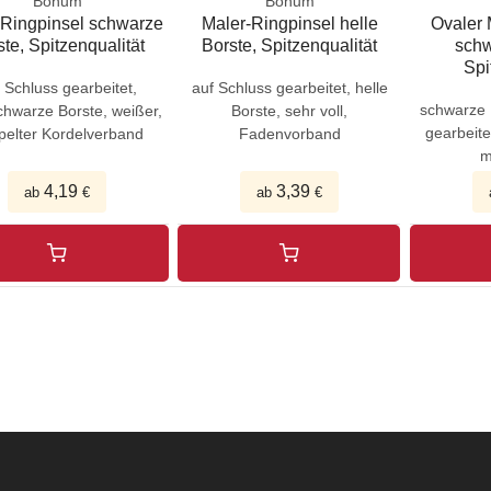
Bonum
Bonum
-Ringpinsel schwarze
Maler-Ringpinsel helle
Ovaler 
ste, Spitzenqualität
Borste, Spitzenqualität
schw
Spi
 Schluss gearbeitet,
auf Schluss gearbeitet, helle
schwarze 
chwarze Borste, weißer,
Borste, sehr voll,
gearbeite
pelter Kordelverband
Fadenvorband
m
4,19
3,39
ab
€
ab
€