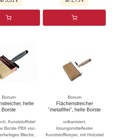
3,31
1,73
ab
€
ab
€
Bonum
Bonum
streicher, helle
Flächenstreicher
Borste
"metallfrei", helle Borste
ch, Kunststoffstiel
vulkanisiert,
le Borste PBX voc-
lösungsmittelfester
ferfarbiges Bleche,
Kunststoffkörper, mit Holzstiel