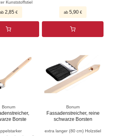
r Kunststoffstiel
2,85
5,90
ab
€
ab
€
Bonum
Bonum
denstreicher,
Fassadenstreicher, reine
warze Borste
schwarze Borsten
ppelstarker
extra langer (80 cm) Holzstiel