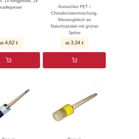
l, 1x Ringpinsel, 2x
Konisches PET /
aillepinsel
Chinaborstenmischung,
Messingblech an
Naturholzstiel mit grüner
Spitze
4,62
3,34
ab
€
ab
€