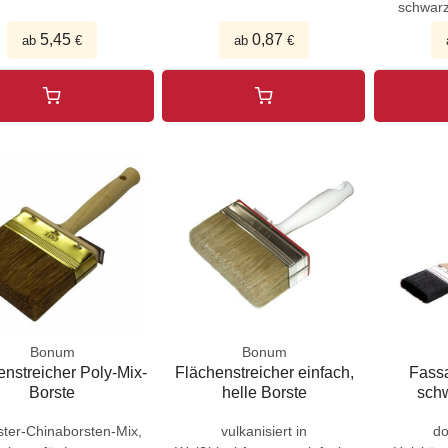
schwarze
5,45
0,87
ab
€
ab
€
Bonum
Bonum
enstreicher Poly-Mix-
Flächenstreicher einfach,
Fassa
Borste
helle Borste
sch
ster-Chinaborsten-Mix,
vulkanisiert in
do