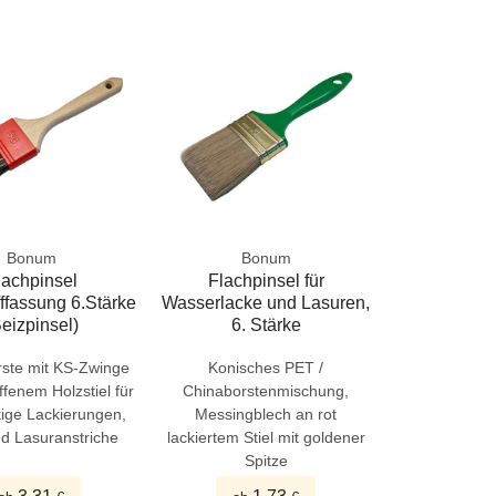
Bonum
Bonum
lachpinsel
Flachpinsel für
ffassung 6.Stärke
Wasserlacke und Lasuren,
eizpinsel)
6. Stärke
rste mit KS-Zwinge
Konisches PET /
ffenem Holzstiel für
Chinaborstenmischung,
ige Lackierungen,
Messingblech an rot
nd Lasuranstriche
lackiertem Stiel mit goldener
Spitze