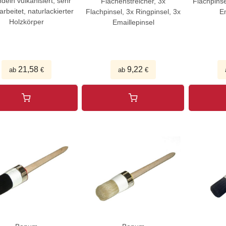
ndeln vulkanisiert, sehr
Flächenstreicher, 3x
Flachpinse
arbeitet, naturlackierter
Flachpinsel, 3x Ringpinsel, 3x
Em
Holzkörper
Emaillepinsel
21,58
9,22
ab
€
ab
€