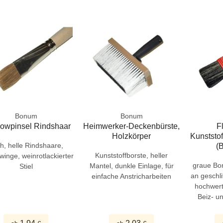
Bonum
Bonum
owpinsel Rindshaar
Heimwerker-Deckenbürste,
F
Holzkörper
Kunststof
ch, helle Rindshaare,
(B
Kunststoffborste, heller
winge, weinrotlackierter
graue Bo
Mantel, dunkle Einlage, für
Stiel
an geschli
einfache Anstricharbeiten
hochwert
Beiz- u