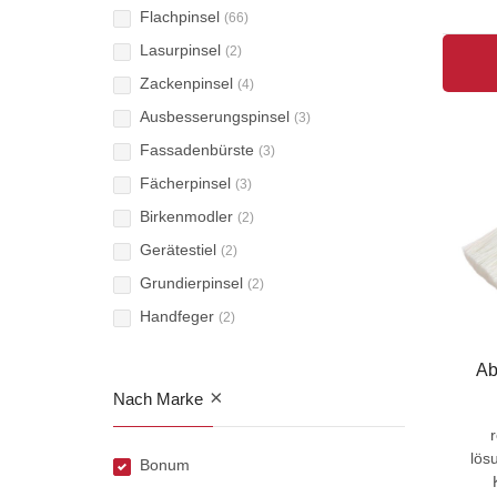
Flachpinsel
(66)
Lasurpinsel
(2)
Zackenpinsel
(4)
Ausbesserungspinsel
(3)
Fassadenbürste
(3)
Fächerpinsel
(3)
Birkenmodler
(2)
Gerätestiel
(2)
Grundierpinsel
(2)
Handfeger
(2)
Lasurwischer
(2)
Ab
Anschlusspinsel
(4)
×
Nach Marke
Lötwasserpinsel
(2)
Vergolder-Formerpinsel
(2)
lös
Bonum
Beschneidepinsel
(1)