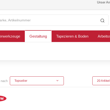
Unser Ang
erwerkzeuge
Gestaltung
Tapezieren & Boden
Arbeits
n nach
Topseller
20 Artike