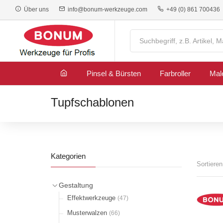
Über uns
info@bonum-werkzeuge.com
+49 (0) 861 700436
Pinsel & Bürsten
Farbroller
Mal
Tupfschablonen
Kategorien
Sortiere
Gestaltung
Effektwerkzeuge
(47)
Musterwalzen
(66)