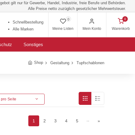
ebot gilt nur für Gewerbe, Handel, Industrie, freie Berufe und Behörden.
Alle Preise netto zuzüglich gesetzlicher Mehrwertsteuer.
0
0
Schnellbestellung
Meine Listen
Mein Konto
Warenkorb
Alle Marken
schutz
Sonstiges
Shop
Gestaltung
Tupfschablonen
l pro Seite
1
2
3
4
5
··
»