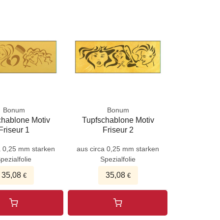
Bonum
Bonum
chablone Motiv
Tupfschablone Motiv
Friseur 1
Friseur 2
a 0,25 mm starken
aus circa 0,25 mm starken
pezialfolie
Spezialfolie
35,08
35,08
€
€