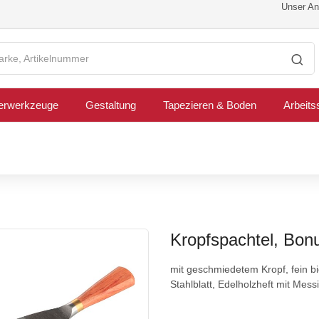
Unser Ang
erwerkzeuge
Gestaltung
Tapezieren & Boden
Arbeits
Kropfspachtel, Bo
mit geschmiedetem Kropf, fein b
Stahlblatt, Edelholzheft mit Mess