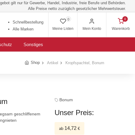
ebot gilt nur für Gewerbe, Handel, Industrie, freie Berufe und Behörden.
Alle Preise netto zuzüglich gesetzlicher Mehrwertsteuer.
0
0
Schnellbestellung
Meine Listen
Mein Konto
Warenkorb
Alle Marken
schutz
Sonstiges
Shop
Artikel
Kropfspachtel, Bonum
num
Bonum
Unser Preis:
iegsam geschliffenem
ingnieten
14,72
ab
€