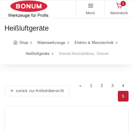
0
Menü
Warenkorb
Heißluftgeräte
Shop
Malerwerkzeuge
Elektro & Messtechnik
Heißluftgeräte
Steinel Abstrahldüse, Steinel
«
1
2
3
4
zurück zur Artikelübersicht
5