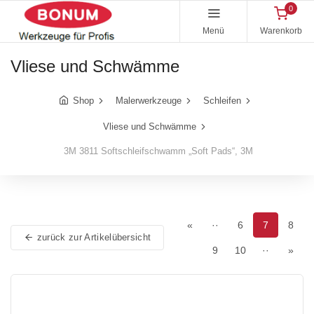
0
Menü
Warenkorb
Vliese und Schwämme
Shop
Malerwerkzeuge
Schleifen
Vliese und Schwämme
3M 3811 Softschleifschwamm „Soft Pads“, 3M
«
··
6
7
8
zurück zur Artikelübersicht
9
10
··
»