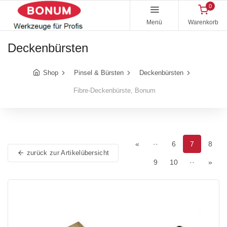
0
Menü
Warenkorb
Deckenbürsten
Shop
Pinsel & Bürsten
Deckenbürsten
Fibre-Deckenbürste, Bonum
«
··
6
7
8
zurück zur Artikelübersicht
9
10
··
»