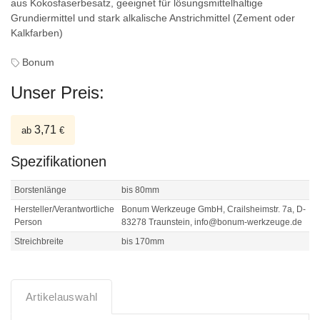
aus Kokosfaserbesatz, geeignet für lösungsmittelhaltige
Grundiermittel und stark alkalische Anstrichmittel (Zement oder
Kalkfarben)
Bonum
Unser Preis:
3,71
ab
€
Spezifikationen
Borstenlänge
bis 80mm
Hersteller/Verantwortliche
Bonum Werkzeuge GmbH, Crailsheimstr. 7a, D-
Person
83278 Traunstein, info@bonum-werkzeuge.de
Streichbreite
bis 170mm
Artikelauswahl