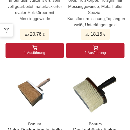
in Bündeln vulkanisiert, sehr
oval, Holzkörper, Holzgriff mit
voll gearbeitet, naturlackierter
Messinggewinde, Metallhalter
ovaler Holzkörper mit
Spezial-
Messinggewinde
Kunstfasermischung,Toplängen
weiß, Unterlängen gold
20,76
18,15
ab
€
ab
€
1 Ausführung
1 Ausführung
Bonum
Bonum
Maler-Deckenbürste, helle
Deckenbürste, Nylon-