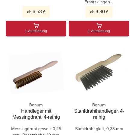
Ersatzklingen...
6,53
9,80
ab
€
ab
€
1 Ausführung
1 Ausführung
Bonum
Bonum
Handfeger mit
Stahldrahthandfeger, 4-
Messingdraht, 4-reihig
reihig
Messingdraht gewellt 0,25
Stahldraht glatt, 0,35 mm