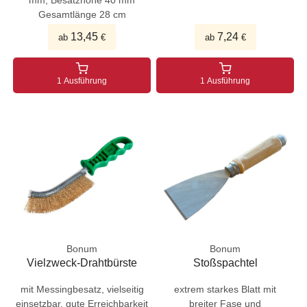
mm, Besatzhöhe 40 mm
Gesamtlänge 28 cm
13,45
7,24
ab
€
ab
€
1 Ausführung
1 Ausführung
Bonum
Bonum
Vielzweck-Drahtbürste
Stoßspachtel
mit Messingbesatz, vielseitig
extrem starkes Blatt mit
einsetzbar, gute Erreichbarkeit
breiter Fase und