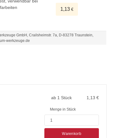
ßfest, verwendbar bei
ffarbeiten
1,13
€
kzeuge GmbH, Crailsheimstr. 7a, D-83278 Traunstein,
um-werkzeuge.de
ab 1 Stück
1,13
€
Menge in Stück
Warenkorb