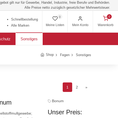
ebot gilt nur für Gewerbe, Handel, Industrie, freie Berufe und Behörden.
Alle Preise netto zuzüglich gesetzlicher Mehrwertsteuer.
0
0
Schnellbestellung
Meine Listen
Mein Konto
Warenkorb
Alle Marken
schutz
Sonstiges
Shop
Fegen
Sonstiges
1
2
»
onum
Bonum
Unser Preis:
ellstoffmullgewebe;