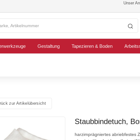
Unser Ang
erwerkzeuge
Gestaltung
Tapezieren & Boden
Arbeits
ück zur Artikelübersicht
Staubbindetuch, B
harzimprägniertes abriebfestes Z