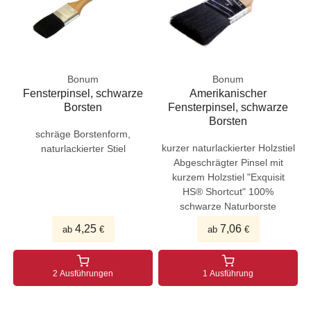
Bonum
Bonum
Fensterpinsel, schwarze
Amerikanischer
Borsten
Fensterpinsel, schwarze
Borsten
schräge Borstenform,
kurzer naturlackierter Holzstiel
naturlackierter Stiel
Abgeschrägter Pinsel mit
kurzem Holzstiel "Exquisit
HS® Shortcut" 100%
schwarze Naturborste
4,25
7,06
ab
€
ab
€
2 Ausführungen
1 Ausführung