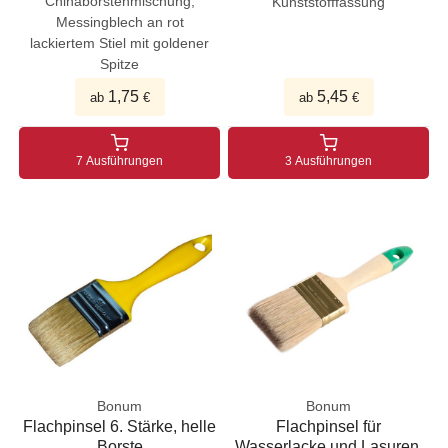
Chinaborstenmischung,
Kunststofffassung
Messingblech an rot
lackiertem Stiel mit goldener
Spitze
1,75
5,45
ab
€
ab
€
7 Ausführungen
3 Ausführungen
Bonum
Bonum
Flachpinsel 6. Stärke, helle
Flachpinsel für
Borste
Wasserlacke und Lasuren,