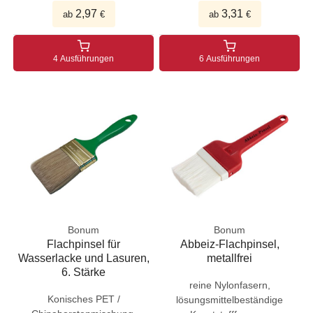
2,97
3,31
ab
€
ab
€
4 Ausführungen
6 Ausführungen
Bonum
Bonum
Flachpinsel für
Abbeiz-Flachpinsel,
Wasserlacke und Lasuren,
metallfrei
6. Stärke
reine Nylonfasern,
Konisches PET /
lösungsmittelbeständige