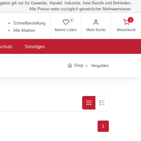
ebot gilt nur für Gewerbe, Handel, Industrie, freie Berufe und Behörden.
Alle Preise netto zuzüglich gesetzlicher Mehrwertsteuer.
0
0
Schnellbestellung
Meine Listen
Mein Konto
Warenkorb
Alle Marken
schutz
Sonstiges
Shop
Vergolden
1