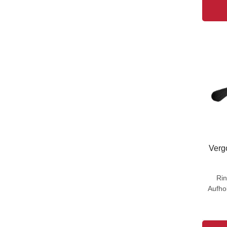
Verg
Ri
Aufhol