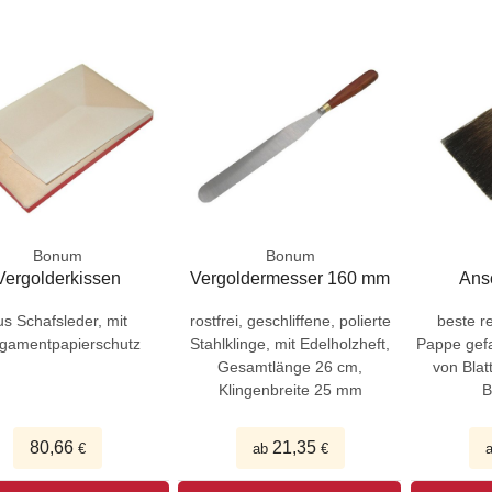
Bonum
Bonum
Vergolderkissen
Vergoldermesser 160 mm
Ans
us Schafsleder, mit
rostfrei, geschliffene, polierte
beste r
gamentpapierschutz
Stahlklinge, mit Edelholzheft,
Pappe gef
Gesamtlänge 26 cm,
von Blat
Klingenbreite 25 mm
B
80,66
21,35
€
ab
€