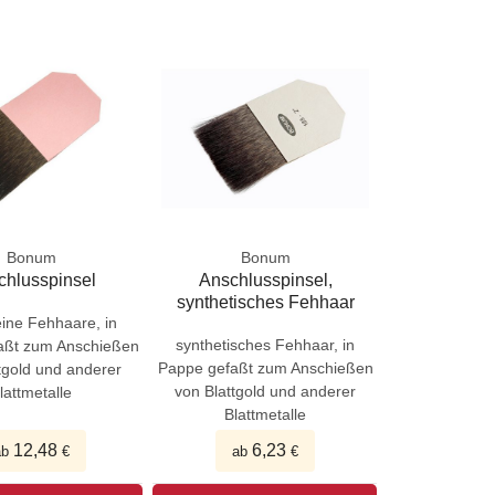
Bonum
Bonum
chlusspinsel
Anschlusspinsel,
synthetisches Fehhaar
eine Fehhaare, in
synthetisches Fehhaar, in
aßt zum Anschießen
Pappe gefaßt zum Anschießen
tgold und anderer
von Blattgold und anderer
lattmetalle
Blattmetalle
12,48
6,23
ab
€
ab
€