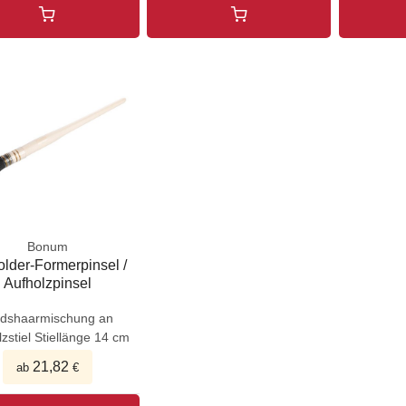
Bonum
older-Formerpinsel /
Aufholzpinsel
ndshaarmischung an
zstiel Stiellänge 14 cm
21,82
ab
€