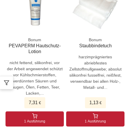
Bonum
Bonum
PEVAPERM Hautschutz-
Staubbindetuch
Lotion
harzimprägniertes
nicht fettend, silikonfrei, vor
abriebfestes
der Arbeit angewendet schützt
Zellstoffmullgewebe; absolut
vor Kühlschmierstoffen,
silikonfrei fusselfrei, reißfest,
verdünnten Säuren und
verwendbar bei allen Holz-,
Laugen, Ölen, Fetten, Teer,
Metall- und...
Lacken,...
7,31
1,13
€
€
1 Ausführung
1 Ausführung