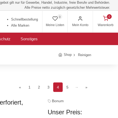
ebot gilt nur für Gewerbe, Handel, Industrie, freie Berufe und Behörden.
Alle Preise netto zuzüglich gesetzlicher Mehrwertsteuer.
0
0
Schnellbestellung
Meine Listen
Mein Konto
Warenkorb
Alle Marken
schutz
Sonstiges
Shop
Reinigen
«
1
2
3
4
5
··
»
rforiert,
Bonum
Unser Preis: