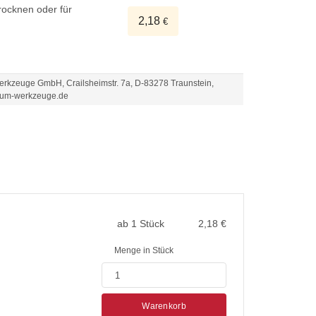
ocknen oder für
2,18
€
kzeuge GmbH, Crailsheimstr. 7a, D-83278 Traunstein,
um-werkzeuge.de
ab 1 Stück
2,18
€
Menge in Stück
Warenkorb